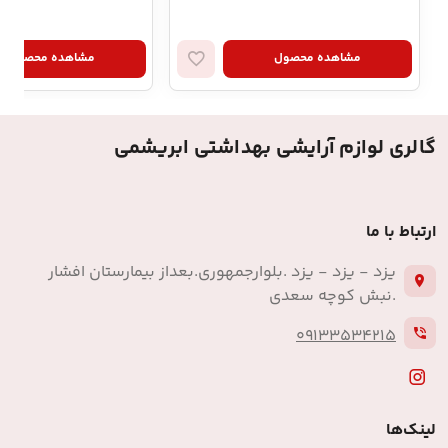
مشاهده محصول
مشاهده محصول
گالری لوازم آرایشی بهداشتی ابریشمی
ارتباط با ما
یزد - یزد - یزد .بلوارجمهوری.بعداز بیمارستان افشار
.نبش کوچه سعدی
09133534215
لینک‌ها