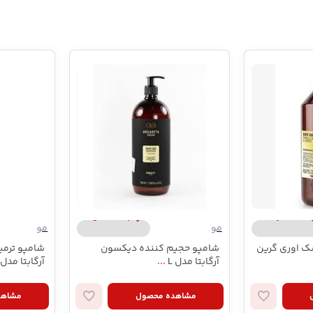
Ever
ارگابتا/argabeta
مو
مو
 اوری گرین
شامپو حجیم کننده دیکسون
شامپو ترمی
آرگابتا مدل L
...
آرگابتا مدل
مشاهده محصول
مشاهد