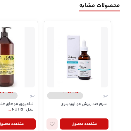
محصولات مشابه
اوردینری | ordinary
اوری گرین | y Green
مو
مو
سرم ضد ریزش مو اوردینری
شامپوی موهای خشک
مدل NUTRIT
...
مشاهده محصول
مشاهده محصول