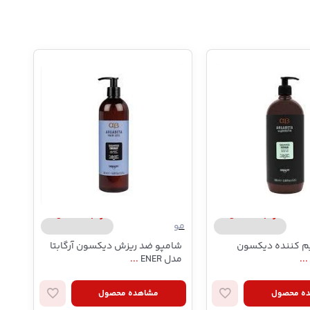
ارگابتا/argabeta
ارگابتا/argabeta
مو
مو
م کننده دیکسون
شامپو ضد ریزش دیکسون آرگابتا
ماس
...
مدل ENER
...
ه محصول
مشاهده محصول