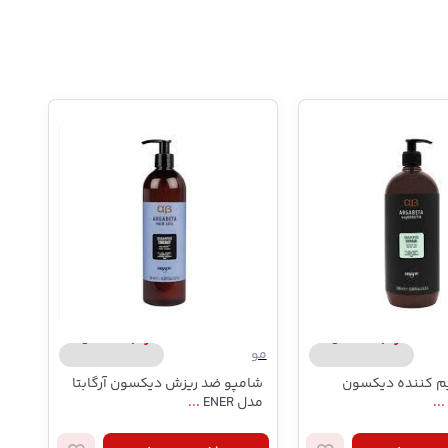
ارگابتا/argabeta
ارگابتا/argabeta
مو
مو
م کننده دیکسون
شامپو ضد ریزش دیکسون آرگابتا
ماس
...
مدل ENER
...