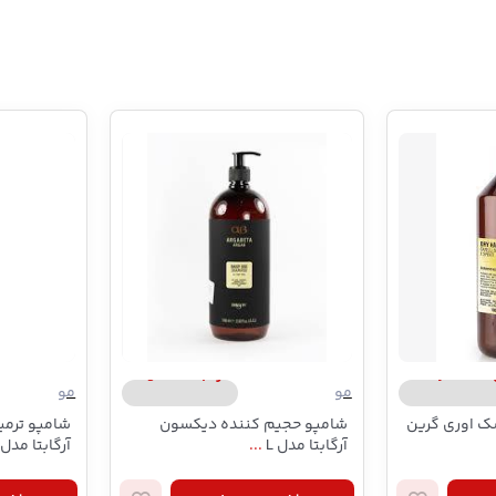
Ever
ارگابتا/argabeta
مو
مو
 اوری گرین
شامپو حجیم کننده دیکسون
شامپو ترمی
آرگابتا مدل L
...
آرگابتا مدل