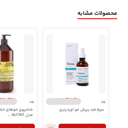
محصولات مشابه
اوردینری | ordinary
اوری گرین | y Green
مو
مو
سرم ضد ریزش مو اوردینری
شامپوی موهای خشک
مدل NUTRIT
...