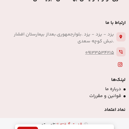
ارتباط با ما
یزد - یزد - یزد .بلوارجمهوری.بعداز بیمارستان افشار
.نبش کوچه سعدی
09133534215
لینک‌ها
درباره ما
قوانین و مقررات
نماد اعتماد
قدرت گرفته از
تامی تو