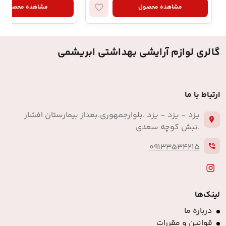
مشاهده محصول
مشاهده محصول
گالری لوازم آرایشی بهداشتی ابریشمی
ارتباط با ما
یزد - یزد - یزد .بلوارجمهوری.بعداز بیمارستان افشار
.نبش کوچه سعدی
09133534215
لینک‌ها
درباره ما
قوانین و مقررات