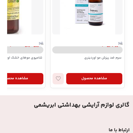
مو
مو
اوردینری | ordinary
اوری گرین | Every Green
سرم ضد ریزش مو اوردینری
شامپوی موهای خشک اوری گرین مدل
مشاهده محصول
مشاهده محصول
گالری لوازم آرایشی بهداشتی ابریشمی
ارتباط با ما