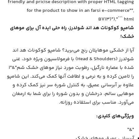
friendly and pricise description with proper HTML tagging
for the product to show in an farsi e-commerce"",
B713)"),"``` html
شامپو کوکونات هد اند شولدرز، راه حلی ایده آل برای موهای
خشک!
آیا از خشکی موهایتان رنج می‌برید؟ شامپو کوکونات هد اند
شولدرز (Head & Shoulders) با فرمولاسیون ویژه خود، غنی
شده با عصاره نارگیل، رطوبت مورد نیاز موهای خشک شم"&"ا
را تامین کرده و به نرمی و لطافت آنها کمک می‌کند. این شامپو
علاوه بر آبرسانی عمیق، به کنترل شوره سر نیز کمک کرده و
موهایی سالم، درخشان و بدون شوره را برای شما به ارمغان
می‌آورد. مناسب برای استفاده روزانه.
ویژگی‌های کلیدی:
"&"
آبرسانی عمیق موهای خشک