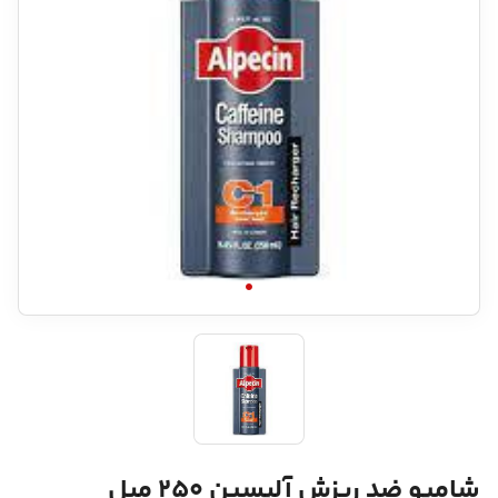
شامپو ضد ریزش آلپسین 250 میل