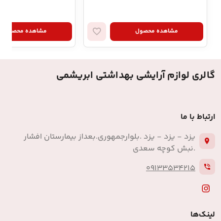
مشاهده محصول
مشاهده محصول
گالری لوازم آرایشی بهداشتی ابریشمی
ارتباط با ما
یزد - یزد - یزد .بلوارجمهوری.بعداز بیمارستان افشار
.نبش کوچه سعدی
09133534215
لینک‌ها