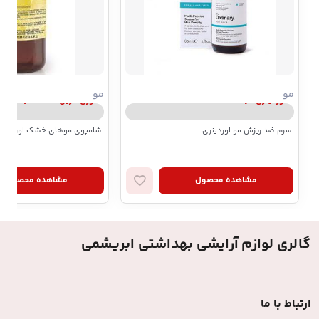
مو
مو
اوردینری | ordinary
اوری گرین | Every Green
سرم ضد ریزش مو اوردینری
شامپوی موهای خشک اوری گرین مدل
مشاهده محصول
مشاهده محصول
گالری لوازم آرایشی بهداشتی ابریشمی
ارتباط با ما