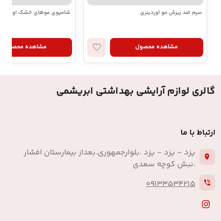
سرم ضد ریزش مو اوردینری
شامپوی موهای خشک اوری گرین مدل
مشاهده محصول
مشاهده محصول
گالری لوازم آرایشی بهداشتی ابریشمی
ارتباط با ما
یزد - یزد - یزد .بلوارجمهوری.بعداز بیمارستان افشار
.نبش کوچه سعدی
09133534215