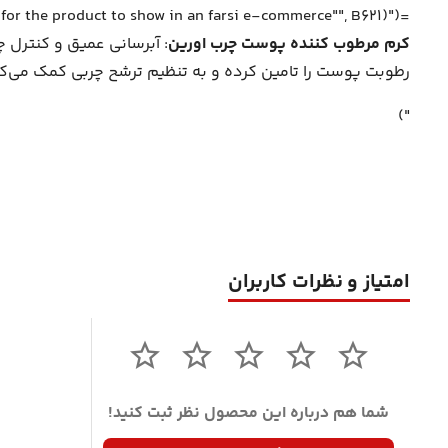
=IFERROR(__xludf.DUMMYFUNCTION("AI(""Write SEO friendly and pricise description with proper HTML tagging for the product to show in an farsi e-commerce"", B621)"),"
کرم مرطوب کننده پوست چرب اورین
: آبرسانی عمیق و کنترل 
رطوبت پوست را تامین کرده و به تنظیم ترشح چربی کمک می‌کن
")
امتیاز و نظرات کاربران
شما هم درباره این محصول نظر ثبت کنید!