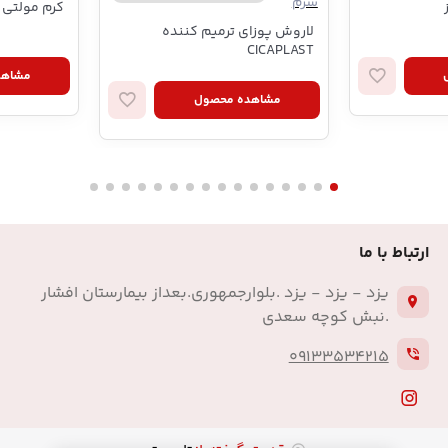
سرم
کرم مولتی 
لاروش پوزای ترمیم کننده
CICAPLAST
مشاهد
مشاهده محصول
ارتباط با ما
یزد - یزد - یزد .بلوارجمهوری.بعداز بیمارستان افشار
.نبش کوچه سعدی
09133534215