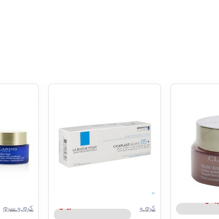
نس | Clarins
LA ROCHE-POSAY | لاروش پوزای
کرم و
کرم و سرم