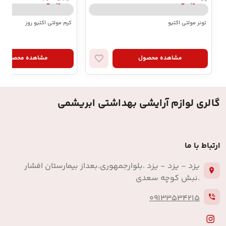
کلارینس | Clarins
کلارینس | Clarins
تونر مولتی اکتیو
کرم مولتی اکتیو روز
مشاهده محصول
مشاهده محصول
گالری لوازم آرایشی بهداشتی ابریشمی
ارتباط با ما
یزد - یزد - یزد .بلوارجمهوری.بعداز بیمارستان افشار
.نبش کوچه سعدی
09133534215