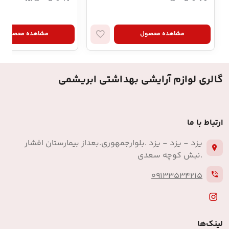
مشاهده محصول
مشاهده محصول
گالری لوازم آرایشی بهداشتی ابریشمی
ارتباط با ما
یزد - یزد - یزد .بلوارجمهوری.بعداز بیمارستان افشار
.نبش کوچه سعدی
09133534215
لینک‌ها