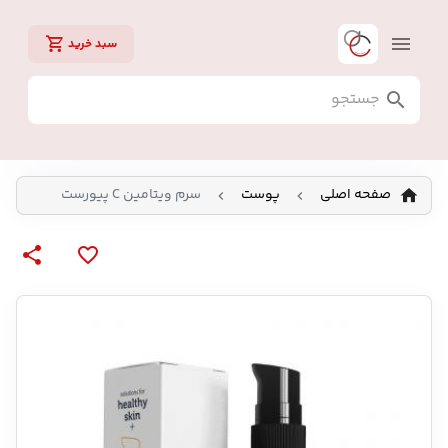
سبد خرید
صفحه اصلی
پوست
سرم ویتامین C پیورست