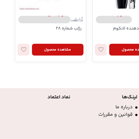
لانکوم | Lancome
سونیا کاشوک | Sonia Kashuk
آرایشی
آرا
هنده لانکوم
رژلب شماره 28
کر
ه محصول
مشاهده محصول
لینک‌ها
نماد اعتماد
درباره ما
قوانین و مقررات