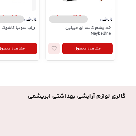
میبلین | Maybelline
سونیا کاشوک | ia Kashuk
آرایشی
آرایشی
خط چشم کاسه ای میبلین
رژلب سونیا کاشوک
Maybelline
مشاهده محصول
مشاهده محصول
گالری لوازم آرایشی بهداشتی ابریشمی