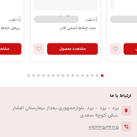
Son
استی لادر | Estee Lauder
آرایشی
آرایشی
ست چشم استی لادر
ریمل حجم د
مشاهده محصول
مشاهد
ارتباط با ما
یزد - یزد - یزد .بلوارجمهوری.بعداز بیمارستان افشار
.نبش کوچه سعدی
09133534215