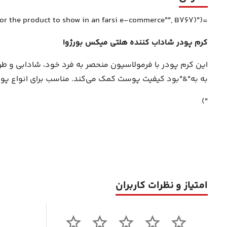
=IFERROR(__xludf.DUMMYFUNCTION("AI(""Write SEO friendly and pricise description with proper HTML tagging for the product to show in an farsi e-commerce"", B767)"),"
کرم پودر شاداب کننده هلتی میکس بورژوا
این کرم پودر با فرمولاسیون منحصر به فرد خود، شادابی و ط
به به"&"بود کیفیت پوست کمک می‌کند. مناسب برای انواع پوست،
")
امتیاز و نظرات کاربران