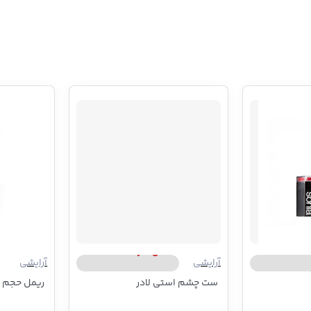
Son
استی لادر | Estee Lauder
آرایشی
آرایشی
ست چشم استی لادر
ریمل حجم د