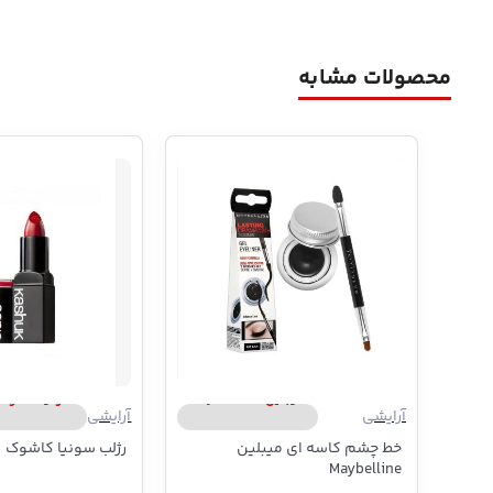
محصولات مشابه
میبلین | Maybelline
سونیا کاشوک | ia Kashuk
آرایشی
آرایشی
خط چشم کاسه ای میبلین
رژلب سونیا کاشوک
Maybelline