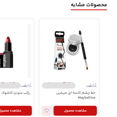
محصولات مشابه
میبلین | Maybelline
سونیا کاشوک | ia Kashuk
آرایشی
آرایشی
خط چشم کاسه ای میبلین
رژلب سونیا کاشوک
Maybelline
مشاهده محصول
مشاهده محصول