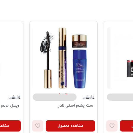
Son
استی لادر | Estee Lauder
آرایشی
آرایشی
ست چشم استی لادر
ریمل حجم د
مشاهده محصول
مشاهد