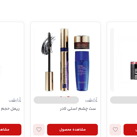
Son
استی لادر | Estee Lauder
آرایشی
آرایشی
ست چشم استی لادر
ریمل حجم د
مشاهده محصول
مشاهد