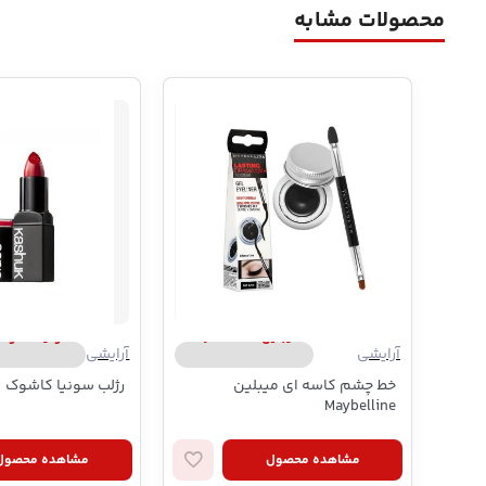
محصولات مشابه
میبلین | Maybelline
سونیا کاشوک | ia Kashuk
آرایشی
آرایشی
خط چشم کاسه ای میبلین
رژلب سونیا کاشوک
Maybelline
مشاهده محصول
مشاهده محصول